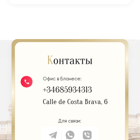
К
онтакты
Офис в Бланесе:
+34685934313
Сalle de Costa Brava, 6
Для связи: